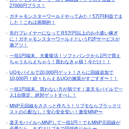
27000円プラス！
ガチャモンスターワールドやってみた！5万円利益でま
した！これは画期的！
先行プレイヤーになって月5万円以上のお小遣い稼ぎ
に！ガチャモンスターワールドというP2Pサービスが
激アツ！
一括1円端末、大量復活！ソフトバンクから1円で買え
ちゃうもらえちゃう！買わなきゃ損！今だけ！！
UQモバイルで20,000円ゲット！さらに回線追加で
10,000円！続々もらえるUQの施策がすごすぎ〜！！
一括1円端末、買わない方が損です！楽天モバイルで一
人1台限定、絶対ゲットすべし！
MNP元回線をささっと作ろう！リブモならブラックリ
ストの心配なし！安心安全安い！激安MNP〜
楽天モバイルへMNPして一括1円！でもMNP元回線が
必要なら、まずはリブモで回線作りからー