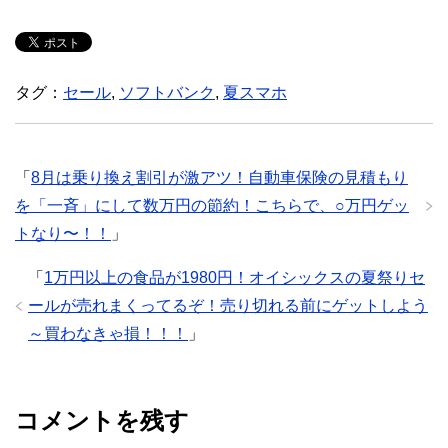
タグ：
セール
,
ソフトバンク
,
夏スマホ
「
8月は乗り換え割引が激アツ！自動車保険の見積もり
を「一斉」にして数万円の節約！こちらで、○万円ゲッ
トなり〜！！
」
「
1万円以上の食品が1980円！オイシックスの夏祭りセ
ールが売れまくってるぞ！売り切れる前にゲットしよう
～買わなきゃ損！！！
」
コメントを残す