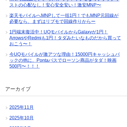
ストの心配なし！安心安全安い！激安MNP〜
楽天モバイルへMNPして一括1円！でもMNP元回線が
必要なら、まずはリブモで回線作りからー
1円端末復活中！UQモバイルからGalaxyが1円！
ArrowsやRedmiも1円！タダみたいなものだから買って
おこう〜！
今UQモバイルが激アツな理由！15000円キャッシュバ
ックの他に、Pontaパスでローソン商品がタダ！映画
500円〜！！！
アーカイブ
2025年11月
2025年10月