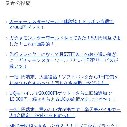
最近の投稿
ガチャモンスターワールド体験談！ドラポン当選で
27000円プラス！
ガチャモンスターワールドやってみた！5万円利益でま
した！これは画期的！
先行プレイヤーになって月5万円以上のお小遣い稼ぎ
に！ガチャモンスターワールドというP2Pサービスが
激アツ！
一括1円端末、大量復活！ソフトバンクから1円で買え
ちゃうもらえちゃう！買わなきゃ損！今だけ！！
UQモバイルで20,000円ゲット！さらに回線追加で
10,000円！続々もらえるUQの施策がすごすぎ〜！！
一括1円端末、買わない方が損です！楽天モバイルで一
人1台限定、絶対ゲットすべし！
MNP元回線をささっと作ろう！リブモならブラックリ