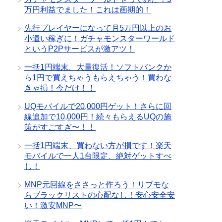
万円利益でました！これは画期的！
先行プレイヤーになって月5万円以上のお
小遣い稼ぎに！ガチャモンスターワールド
というP2Pサービスが激アツ！
一括1円端末、大量復活！ソフトバンクか
ら1円で買えちゃうもらえちゃう！買わな
きゃ損！今だけ！！
UQモバイルで20,000円ゲット！さらに回
線追加で10,000円！続々もらえるUQの施
策がすごすぎ〜！！
一括1円端末、買わない方が損です！楽天
モバイルで一人1台限定、絶対ゲットすべ
し！
MNP元回線をささっと作ろう！リブモな
らブラックリストの心配なし！安心安全安
い！激安MNP〜