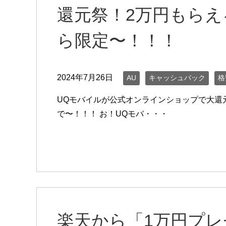
還元祭！2万円もら
ら限定〜！！！
2024年7月26日
AU
キャッシュバック
格
UQモバイルが公式オンラインショップで大還
で〜！！！ お！UQモバ・・・
楽天から「1万円プ