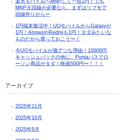
楽天モバイルへMNPして一括1円！でも
MNP元回線が必要なら、まずはリブモで
回線作りからー
1円端末復活中！UQモバイルからGalaxyが
1円！ArrowsやRedmiも1円！タダみたいな
ものだから買っておこう〜！
今UQモバイルが激アツな理由！15000円
キャッシュバックの他に、Pontaパスでロ
ーソン商品がタダ！映画500円〜！！！
アーカイブ
2025年11月
2025年10月
2025年9月