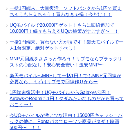
一括1円端末、大量復活！ソフトバンクから1円で買え
ちゃうもらえちゃう！買わなきゃ損！今だけ！！
UQモバイルで20,000円ゲット！さらに回線追加で
10,000円！続々もらえるUQの施策がすごすぎ〜！！
一括1円端末、買わない方が損です！楽天モバイルで一
人1台限定、絶対ゲットすべし！
MNP元回線をささっと作ろう！リブモならブラックリ
ストの心配なし！安心安全安い！激安MNP〜
楽天モバイルへMNPして一括1円！でもMNP元回線が
必要なら、まずはリブモで回線作りからー
1円端末復活中！UQモバイルからGalaxyが1円！
ArrowsやRedmiも1円！タダみたいなものだから買って
おこう〜！
今UQモバイルが激アツな理由！15000円キャッシュバ
ックの他に、Pontaパスでローソン商品がタダ！映画
500円〜！！！