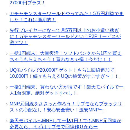
27000円プラス！
ガチャモンスターワールドやってみた！5万円利益でま
した！これは画期的！
先行プレイヤーになって月5万円以上のお小遣い稼ぎ
に！ガチャモンスターワールドというP2Pサービスが
激アツ！
一括1円端末、大量復活！ソフトバンクから1円で買え
ちゃうもらえちゃう！買わなきゃ損！今だけ！！
UQモバイルで20,000円ゲット！さらに回線追加で
10,000円！続々もらえるUQの施策がすごすぎ〜！！
一括1円端末、買わない方が損です！楽天モバイルで一
人1台限定、絶対ゲットすべし！
MNP元回線をささっと作ろう！リブモならブラックリ
ストの心配なし！安心安全安い！激安MNP〜
楽天モバイルへMNPして一括1円！でもMNP元回線が
必要なら、まずはリブモで回線作りからー